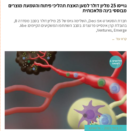
גוייסו 25 מליון דולר למען האצת תהליכי פיתוח והטמעת מוצרים
מבוססי בינה מלאכותית
חברת הסטארט-אפ Deci, השלימה גיוס של 25 מיליון דולר בסבב מסדרה B,
בהובלת קרן אינסייט פרטנרס. בסבב השתתפו המשקיעים הקיימים: Jibe
Ventures, Emerge,
קרא עוד ←
חידושים ב
רפואה
21 ביולי 2022
גל טוויטו