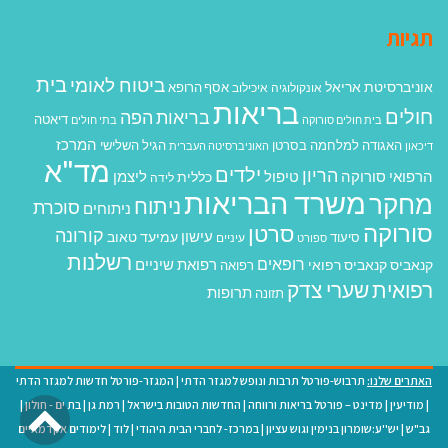
תגיות
בית
ביטוח לאומי
אוניברסיטת אריאל
אסף הרופא
אונקולוגיה
איכילוב
בריאות
חולים
בריאות הפה
דיאטה
בית חולים סורוקה
בתי חולים
המרכז
האגודה למלחמה בסרטן
הגיל השלישי
דיכאון
האוניברסיטה העברית
מד"א
ילדים
הריון
הרפואי סורוקה
טיפול
ליצמן
כללית
לידה
משרד הבריאות
מחקר
ניתוח
סוכרת
ניתוחים
סורוקה
סרטן
קורונה
עישון
עמיעד טאוב
סיעוד
ספורט
עיניים
רשלנות
רופאים
רפואת שיניים
קנאביס
קנאביס רפואי
רפואה
רפואית
שערי צדק
תרופות
תזונה
האתרים שלנו:
תרבוש-פורטל תרבות ונופש למגזר הדתי
|
המגזר-פורטל חדשות למגזר הדתי
גל
|
מודיעין
|
מדינט – פורטל בריאות ורווחה
|
החדשות הטובות בישראל
|
רמת גן
|
בת ים - חולון
|
גב"ש
|
יש''ע:שומרון בנימין וגוש עציון
|
במרכז- לחברי הבית היהודי
|
לוד
|
לימודים אקדמאיים