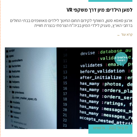
למען הילדים: מיון דרך משקפי VR
ארגון סאסא סטון, השותף לקידום תחום החינוך לילדים מאושפזים בבתי החולים
ברחבי הארץ, מעניק לילדי המיון בביה”ח הצרפתי בנצרת חוויית
קרא עוד ←
חידושים ב
רפואה
17 ביולי 2022
גל טוויטו