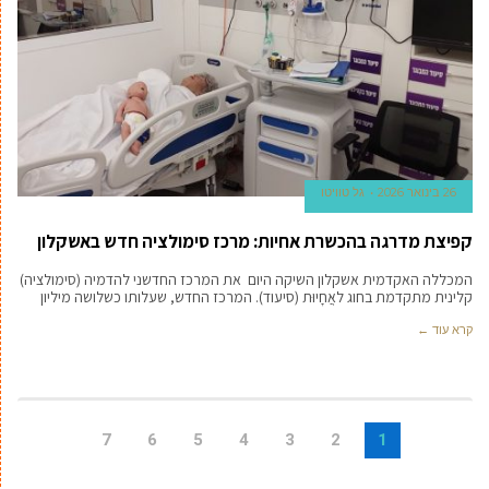
26 בינואר 2026
גל טוויטו
קפיצת מדרגה בהכשרת אחיות: מרכז סימולציה חדש באשקלון
המכללה האקדמית אשקלון השיקה היום את המרכז החדשני להדמיה (סימולציה)
קלינית מתקדמת בחוג לאֲחָיוּת (סיעוד). המרכז החדש, שעלותו כשלושה מיליון
קרא עוד ←
7
6
5
4
3
2
1