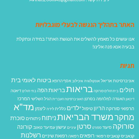
האתר בתהליך הנגשה לבעלי מוגבלויות
אנו עושים כל מאמץ להשלים את הנגשת האתר! במידה ונתקלת
בבעיה אנא פנה אלינו!
תגיות
בית
ביטוח לאומי
אוניברסיטת אריאל
אסף הרופא
אונקולוגיה
איכילוב
בריאות
חולים
בריאות הפה
דיאטה
בית חולים סורוקה
בתי חולים
המרכז
האגודה למלחמה בסרטן
הגיל השלישי
דיכאון
האוניברסיטה העברית
מד"א
ילדים
הריון
הרפואי סורוקה
טיפול
ליצמן
כללית
לידה
משרד הבריאות
מחקר
ניתוח
סוכרת
ניתוחים
סורוקה
סרטן
קורונה
עישון
עמיעד טאוב
סיעוד
ספורט
עיניים
רשלנות
רופאים
רפואת שיניים
קנאביס
קנאביס רפואי
רפואה