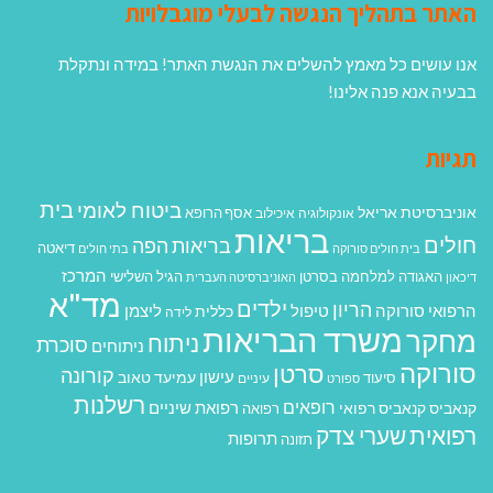
האתר בתהליך הנגשה לבעלי מוגבלויות
אנו עושים כל מאמץ להשלים את הנגשת האתר! במידה ונתקלת
בבעיה אנא פנה אלינו!
תגיות
בית
ביטוח לאומי
אוניברסיטת אריאל
אסף הרופא
אונקולוגיה
איכילוב
בריאות
חולים
בריאות הפה
דיאטה
בית חולים סורוקה
בתי חולים
המרכז
האגודה למלחמה בסרטן
הגיל השלישי
דיכאון
האוניברסיטה העברית
מד"א
ילדים
הריון
הרפואי סורוקה
טיפול
ליצמן
כללית
לידה
משרד הבריאות
מחקר
ניתוח
סוכרת
ניתוחים
סורוקה
סרטן
קורונה
עישון
עמיעד טאוב
סיעוד
ספורט
עיניים
רשלנות
רופאים
רפואת שיניים
קנאביס
קנאביס רפואי
רפואה
רפואית
שערי צדק
תרופות
תזונה