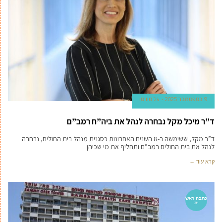
9 בספטמבר 2025
גל טוויטו
ד”ר מיכל מקל נבחרה לנהל את ביה”ח רמב”ם
ד”ר מקל, ששימשה ב-8 השנים האחרונות כסגנית מנהל בית החולים, נבחרה
לנהל את בית החולים רמב”ם ותחליף את מי שכיהן
קרא עוד ←
כתבה ראש
ית