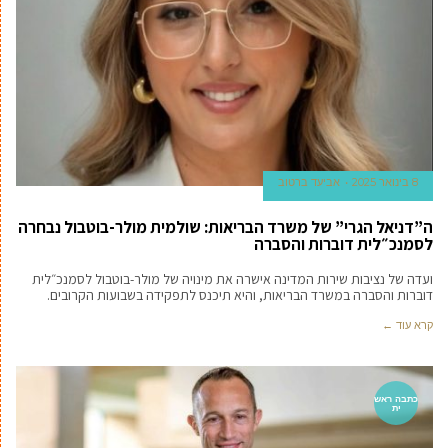
8 בינואר 2025
אביעד ברטוב
ה”דניאל הגרי” של משרד הבריאות: שולמית מולר-בוטבול נבחרה
לסמנכ״לית דוברות והסברה
ועדה של נציבות שירות המדינה אישרה את מינויה של מולר-בוטבול לסמנכ״לית
דוברות והסברה במשרד הבריאות, והיא תיכנס לתפקידה בשבועות הקרובים.
קרא עוד ←
כתבה ראש
ית