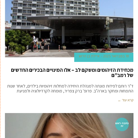
18 בפברואר 2025
איילת בן הרוש
מכחידת הזיהומים ומשקם לב – אלו המינויים הבכירים החדשים
של רמב”ם
ד"ר רותם לפידות מונתה למנהלת היחידה למחלות זיהומיות בילדים, לאחר שנות
התמחות ומחקר בארה"ב. פרופ' ברק צפריר, מומחה לקרדיולוגיה ולמניעת
קרא עוד ←
כתבה ראש
ית