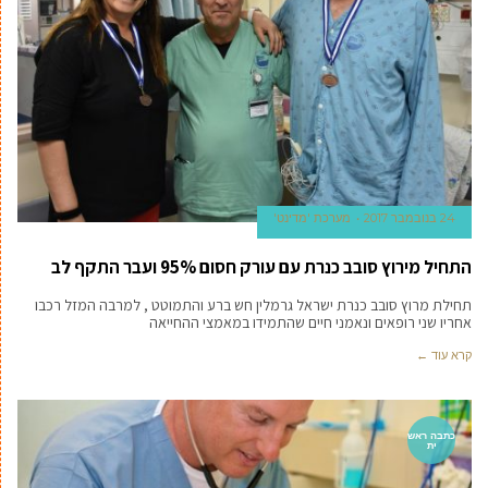
24 בנובמבר 2017
מערכת 'מדינט'
התחיל מירוץ סובב כנרת עם עורק חסום 95% ועבר התקף לב
תחילת מרוץ סובב כנרת ישראל גרמלין חש ברע והתמוטט , למרבה המזל רכבו
אחריו שני רופאים ונאמני חיים שהתמידו במאמצי ההחייאה
קרא עוד ←
כתבה ראש
ית