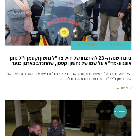
30 באוקטובר 2017
מערכת 'מדינט'
ביום השנה ה- 23 להירצחו של חייל צה”ל נחשון וקסמן ז”ל נחנך
אופנוע-מד”א על שמו של נחשון וקסמן, שהתנדב בארגון כנער
האופנוע נתרם ע”י משפחת וקסמן ואגודת ידידי מד”א בישראל. אסתר וקסמן, אמו
של נחשון ז”ל: “תרמנו את התרומה הזו לזכרו
קרא עוד ←
בהתנדבות