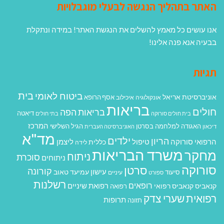
האתר בתהליך הנגשה לבעלי מוגבלויות
אנו עושים כל מאמץ להשלים את הנגשת האתר! במידה ונתקלת
בבעיה אנא פנה אלינו!
תגיות
בית
ביטוח לאומי
אוניברסיטת אריאל
אסף הרופא
אונקולוגיה
איכילוב
בריאות
חולים
בריאות הפה
דיאטה
בית חולים סורוקה
בתי חולים
המרכז
האגודה למלחמה בסרטן
הגיל השלישי
דיכאון
האוניברסיטה העברית
מד"א
ילדים
הריון
הרפואי סורוקה
טיפול
ליצמן
כללית
לידה
משרד הבריאות
מחקר
ניתוח
סוכרת
ניתוחים
סורוקה
סרטן
קורונה
עישון
עמיעד טאוב
סיעוד
ספורט
עיניים
רשלנות
רופאים
רפואת שיניים
קנאביס
קנאביס רפואי
רפואה
רפואית
שערי צדק
תרופות
תזונה