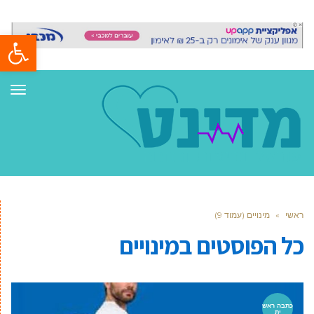
פתח סרגל
תפר
ראשי
»
מינויים (עמוד 9)
כל הפוסטים ב
מינויים
כתבה ראש
ית