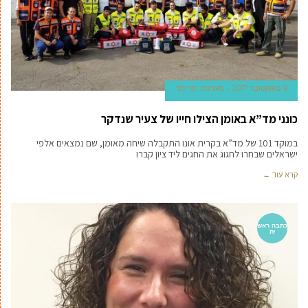
9 באוקטובר 2017
מערכת 'מדינט'
כונני מד”א באומן הצילו חייו של צעיר שנדקר
במוקד 101 של מד”א בקרית אונו התקבלה שיחה מאומן, שם נמצאים אלפי
ישראלים שבחרו לחגוג את החגים ליד ציון קברו
קרא עוד ←
כתבה ראש
ית