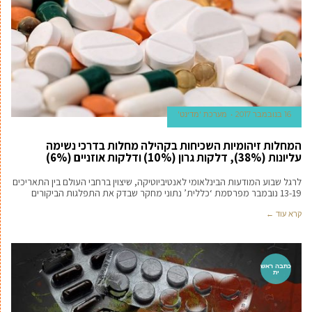
16 בנובמבר 2017
מערכת 'מדינט'
המחלות זיהומיות השכיחות בקהילה מחלות בדרכי נשימה
עליונות (38%), דלקות גרון (10%) ודלקות אוזניים (6%)
לרגל שבוע המודעות הבינלאומי לאנטיביוטיקה, שיצוין ברחבי העולם בין התאריכים
13-19 נובמבר מפרסמת ‘כללית’ נתוני מחקר שבדק את התפלגות הביקורים
קרא עוד ←
כתבה ראש
ית