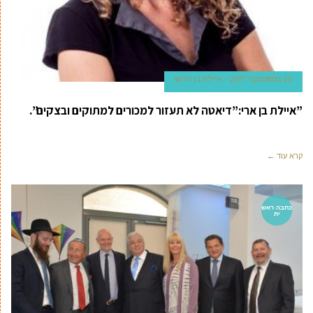
25 בספטמבר 2017
איילת בן הרוש
”איילת בן ארי:”דיאטה לא תעזור למכורים למתוקים ובצקים”.
קרא עוד ←
כתבה ראש
ית