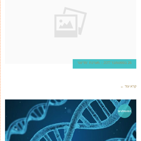
26 בספטמבר 2017
מערכת 'מדינט'
קרא עוד ←
המומלצים