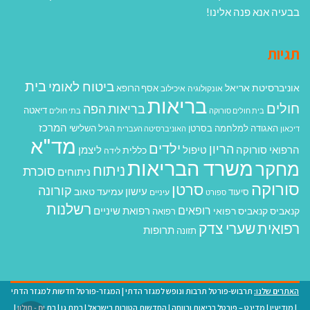
בבעיה אנא פנה אלינו!
תגיות
בית
ביטוח לאומי
אוניברסיטת אריאל
אסף הרופא
אונקולוגיה
איכילוב
בריאות
חולים
בריאות הפה
דיאטה
בית חולים סורוקה
בתי חולים
המרכז
האגודה למלחמה בסרטן
הגיל השלישי
דיכאון
האוניברסיטה העברית
מד"א
ילדים
הריון
הרפואי סורוקה
טיפול
ליצמן
כללית
לידה
משרד הבריאות
מחקר
ניתוח
סוכרת
ניתוחים
סורוקה
סרטן
קורונה
עישון
עמיעד טאוב
סיעוד
ספורט
עיניים
רשלנות
רופאים
רפואת שיניים
קנאביס
קנאביס רפואי
רפואה
רפואית
שערי צדק
תרופות
תזונה
האתרים שלנו:
תרבוש-פורטל תרבות ונופש למגזר הדתי
|
המגזר-פורטל חדשות למגזר הדתי
|
מודיעין
|
מדינט – פורטל בריאות ורווחה
|
החדשות הטובות בישראל
|
רמת גן
|
בת ים - חולון
|