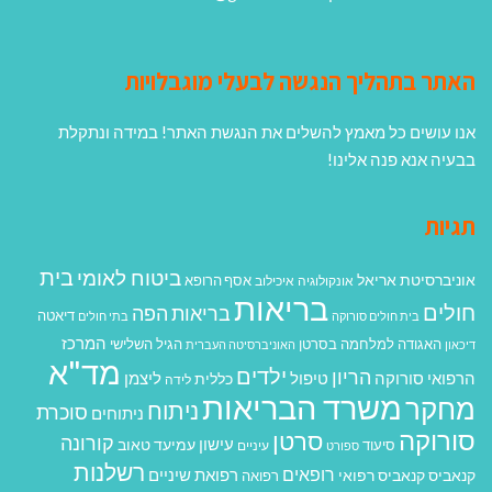
האתר בתהליך הנגשה לבעלי מוגבלויות
אנו עושים כל מאמץ להשלים את הנגשת האתר! במידה ונתקלת
בבעיה אנא פנה אלינו!
תגיות
בית
ביטוח לאומי
אוניברסיטת אריאל
אסף הרופא
אונקולוגיה
איכילוב
בריאות
חולים
בריאות הפה
דיאטה
בית חולים סורוקה
בתי חולים
המרכז
האגודה למלחמה בסרטן
הגיל השלישי
דיכאון
האוניברסיטה העברית
מד"א
ילדים
הריון
הרפואי סורוקה
טיפול
ליצמן
כללית
לידה
משרד הבריאות
מחקר
ניתוח
סוכרת
ניתוחים
סורוקה
סרטן
קורונה
עישון
עמיעד טאוב
סיעוד
ספורט
עיניים
רשלנות
רופאים
רפואת שיניים
קנאביס
קנאביס רפואי
רפואה