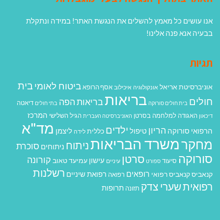
אנו עושים כל מאמץ להשלים את הנגשת האתר! במידה ונתקלת
בבעיה אנא פנה אלינו!
תגיות
בית
ביטוח לאומי
אוניברסיטת אריאל
אסף הרופא
אונקולוגיה
איכילוב
בריאות
חולים
בריאות הפה
דיאטה
בית חולים סורוקה
בתי חולים
המרכז
האגודה למלחמה בסרטן
הגיל השלישי
דיכאון
האוניברסיטה העברית
מד"א
ילדים
הריון
הרפואי סורוקה
טיפול
ליצמן
כללית
לידה
משרד הבריאות
מחקר
ניתוח
סוכרת
ניתוחים
סורוקה
סרטן
קורונה
עישון
עמיעד טאוב
סיעוד
ספורט
עיניים
רשלנות
רופאים
רפואת שיניים
קנאביס
קנאביס רפואי
רפואה
רפואית
שערי צדק
תרופות
תזונה