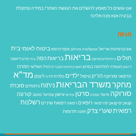
אנו עושים כל מאמץ להשלים את הנגשת האתר! במידה ונתקלת
בבעיה אנא פנה אלינו!
תגיות
בית
ביטוח לאומי
אוניברסיטת אריאל
אסף הרופא
אונקולוגיה
איכילוב
בריאות
חולים
בריאות הפה
דיאטה
בית חולים סורוקה
בתי חולים
המרכז
האגודה למלחמה בסרטן
הגיל השלישי
דיכאון
האוניברסיטה העברית
מד"א
ילדים
הריון
הרפואי סורוקה
טיפול
ליצמן
כללית
לידה
משרד הבריאות
מחקר
ניתוח
סוכרת
ניתוחים
סורוקה
סרטן
קורונה
עישון
עמיעד טאוב
סיעוד
ספורט
עיניים
רשלנות
רופאים
רפואת שיניים
קנאביס
קנאביס רפואי
רפואה
רפואית
שערי צדק
תרופות
תזונה