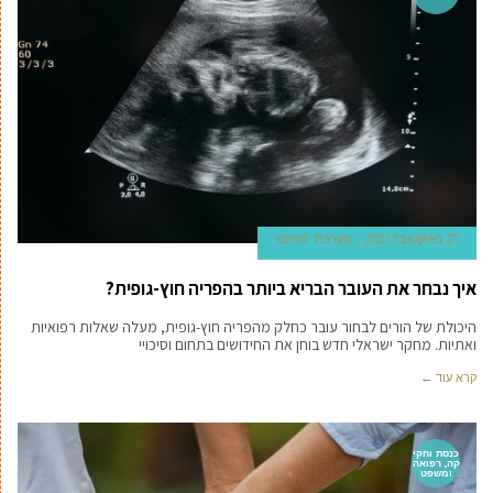
27 באוקטובר 2021
מערכת 'מדינט'
איך נבחר את העובר הבריא ביותר בהפריה חוץ-גופית?
היכולת של הורים לבחור עובר כחלק מהפריה חוץ-גופית, מעלה שאלות רפואיות
ואתיות. מחקר ישראלי חדש בוחן את החידושים בתחום וסיכויי
קרא עוד ←
כנסת וחקי
קה, רפואה
ומשפט