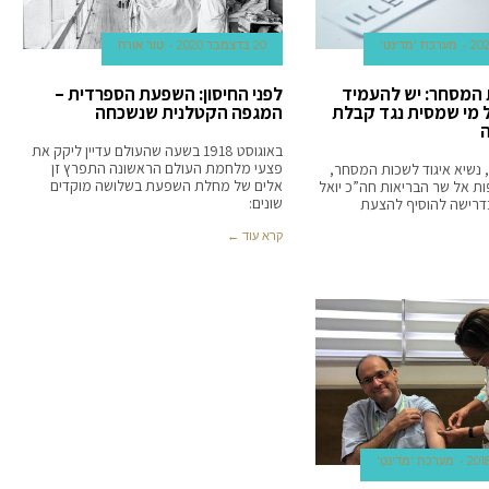
מערכת 'מדינט'
20 בדצמבר 2020
טור אורח
 המסחר: יש להעמיד
לפני החיסון: השפעת הספרדית –
כל מי שמסית נגד קבלת
המגפה הקטלנית שנשכחה
ה
באוגוסט 1918 בשעה שהעולם עדיין ליקק את
פצעי מלחמת העולם הראשונה התפרץ זן
, נשיא איגוד לשכות המסחר,
אלים של מחלת השפעת בשלושה מוקדים
ות אל שר הבריאות חה”כ יואל
שונים:
 בדרישה להוסיף להצעת
קרא עוד ←
מערכת 'מדינט'