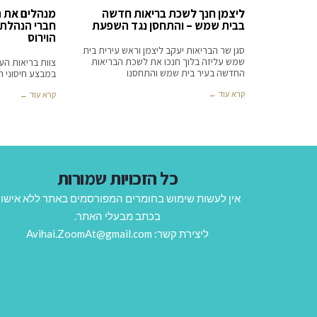
ליצמן חנך לשכת בריאות חדשה
מנהלים את ה
בבית שמש – והתחסן נגד השפעת
חברי הנהלת 
הוירוס
סגן שר הבריאות יעקב ליצמן וראש עירית בית
שמש עליזה בלוך חנכו את לשכת הבריאות
צוות בריאות הע
החדשה בעיר בית שמש והתחסנו
במבצע חיסוני ה
קרא עוד ←
קרא עוד ←
כל הזכויות שמורות
אין לעשות שימוש בחומרים המפורסמים באתר ללא אישו
בכתב מבעלי האתר.
ליצירת קשר: Avihai.ZoomAt@gmail.com