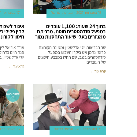
18 בפברואר 2021
מערכת 'מדינט'
17 בפברואר 2021
בתוך 24 שעות: 1,100 עובדים
איגוד לשכות
במפעל סודהסטרים חוסנו, מרביתם
לדין פלילי 
ממגזרים בעלי שיעור התחסנות נמוך
חיסון לקורונ
שר הבריאות יולי אדלשטיין וממונה הקורונה
עו”ד אוריאל לין
פרופ’ נחמן אש ביקרו השבוע במפעל
פנה היום בדחיפ
סודהסטרים בנגב, שם החלו במבצע חיסונים
יולי אדלשטיין,
של העובדים.
קרא עוד ←
קרא עוד ←
כנסת וחקי
כתבה ראש
קה, רפואה
ית
ומשפט
19 בנובמבר 2019
אביעד ברטוב
16 באוקטובר 2018