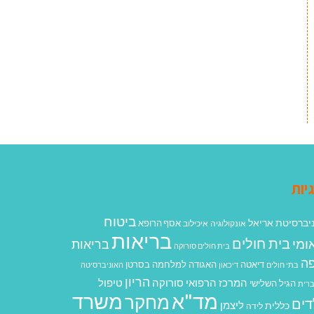
יות
ביטוח
יברסיטת אריאל
אסף הרופא
אונקולוגיה
איכילוב
בריאות
בית חולים
ומי
בריאות
בית חולים סורוקה
ה
האגודה למלחמה בסרטן
דיאטה
בתי חולים
דיכאון
האוניברסיטה
הריון
המרכז הרפואי סורוקה
טיפול
הגיל השלישי
רית
מד"א
משרד
מחקר
דים
ליצמן
כללית
לידה