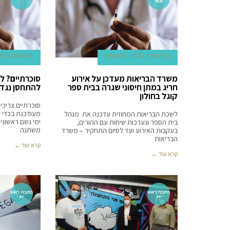
אות
1 בדצמבר 2022
גל טוויטו
6 בנובמבר 2022
משרד הבריאות מעדכן על אירוע
סוכרתיים? ל
חריג במתן חיסוני שגרה בבית ספר
להתחסן נגד
קוגל בחולון
סוכרתיים צריכי
מעודכנת בכדי ל
לשכת הבריאות המחוזית עדכנה את מנהל
ימי גשם ראשונים
בית הספר ונערכות שיחות עם ההורים,
משתנה
בעקבות האירוע ועד לסיום התחקיר – משרד
הבריאות
קרא עוד ←
קרא עוד ←
כתבה ראש
כתבה ראש
ית
ית