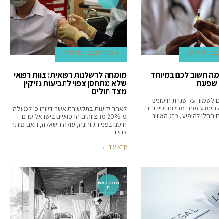
גל טוויטו
4 במרץ 2021
טור אורח
מה חשוב לכם במיוחד
מומחה לרשלנות רפואית: צוות רפואי
 שפעת
שלא מתחסן צפוי לתביעות נזיקין
מצד חולים
ם לשמור על שגרת חיסונים
הימנע מפני מחלות וסיבוכים.
לאחר ידיעות בתקשורת אשר דיווחו כי למעלה
 החלו להופיע, מזג האוויר
מ-20% מהצוותים הרפואיים בישראל טרם
חוסנו בפני הקורונה, עולה השאלה, האם מותר
לחייב
קרא עוד ←
כתבה ראש
ית