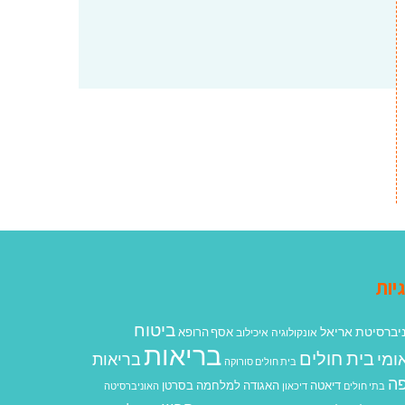
יות
ביטוח
יברסיטת אריאל
אסף הרופא
אונקולוגיה
איכילוב
בריאות
בית חולים
ומי
בריאות
בית חולים סורוקה
ה
האגודה למלחמה בסרטן
דיאטה
בתי חולים
דיכאון
האוניברסיטה