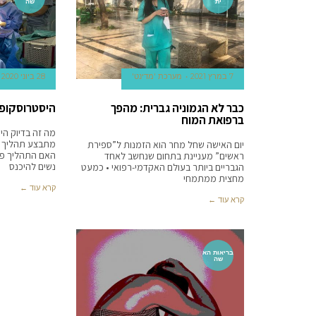
ית
שה
7 במרץ 2021
מערכת 'מדינט'
28 ביוני 2020
כבר לא הגמוניה גברית: מהפך
היסטרוסקופיה
ברפואת המוח
מה זה בדיוק הי
מתבצע תהליך ה
יום האישה שחל מחר הוא הזמנות ל”ספירת
האם התהליך פו
ראשים” מעניינת בתחום שנחשב לאחד
נשים להיכנס
הגבריים ביותר בעולם האקדמי-רפואי • כמעט
מחצית ממתמחי
קרא עוד ←
קרא עוד ←
בריאות הא
שה