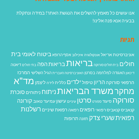
אנו עושים כל מאמץ להשלים את הנגשת האתר! במידה ונתקלת
בבעיה אנא פנה אלינו!
תגיות
בית
ביטוח לאומי
אוניברסיטת אריאל
אסף הרופא
אונקולוגיה
איכילוב
בריאות
חולים
בריאות הפה
דיאטה
בית חולים סורוקה
בתי חולים
המרכז
האגודה למלחמה בסרטן
הגיל השלישי
דיכאון
האוניברסיטה העברית
מד"א
ילדים
הריון
הרפואי סורוקה
טיפול
ליצמן
כללית
לידה
משרד הבריאות
מחקר
ניתוח
סוכרת
ניתוחים
סורוקה
סרטן
קורונה
עישון
עמיעד טאוב
סיעוד
ספורט
עיניים
רשלנות
רופאים
רפואת שיניים
קנאביס
קנאביס רפואי
רפואה
רפואית
שערי צדק
תרופות
תזונה